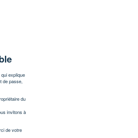
ble
qui explique
ot de passe,
opriétaire du
ous invitons à
ci de votre