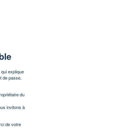
ble
qui explique
ot de passe,
opriétaire du
ous invitons à
ci de votre